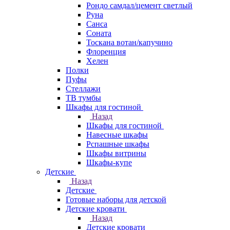
Рондо самдал/цемент светлый
Руна
Санса
Соната
Тоскана вотан/капучино
Флоренция
Хелен
Полки
Пуфы
Стеллажи
ТВ тумбы
Шкафы для гостиной
Назад
Шкафы для гостиной
Навесные шкафы
Рспашные шкафы
Шкафы витрины
Шкафы-купе
Детские
Назад
Детские
Готовые наборы для детской
Детские кровати
Назад
Детские кровати