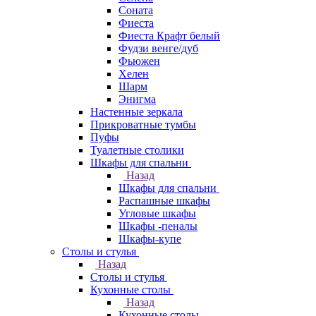
Соната
Фиеста
Фиеста Крафт белый
Фудзи венге/дуб
Фьюжен
Хелен
Шарм
Энигма
Настенные зеркала
Прикроватные тумбы
Пуфы
Туалетные столики
Шкафы для спальни
Назад
Шкафы для спальни
Распашные шкафы
Угловые шкафы
Шкафы -пеналы
Шкафы-купе
Столы и стулья
Назад
Столы и стулья
Кухонные столы
Назад
Кухонные столы