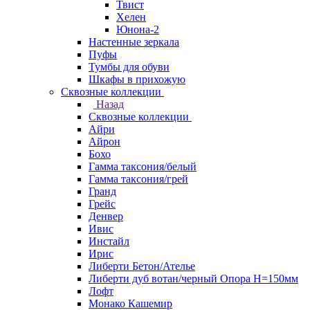
Твист
Хелен
Юнона-2
Настенные зеркала
Пуфы
Тумбы для обуви
Шкафы в прихожую
Сквозные коллекции
Назад
Сквозные коллекции
Айри
Айрон
Бохо
Гамма таксония/белый
Гамма таксония/грей
Гранд
Грейс
Денвер
Ивис
Инстайл
Ирис
Либерти Бетон/Ателье
Либерти дуб вотан/черный Опора Н=150мм
Лофт
Монако Кашемир