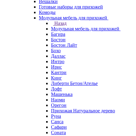
Вешалки
Готовые наборы для прихожей
Комоды
Модульная мебель для прихожей
Назад
Модульная мебель для прихожей
Багира
Бостон
Бостон Лайт
Бохо
Даллас
Интро
Ирис
Кантри
Кинг
Либерти Бетон/Ателье
Лофт
Машенька
Наоми
Орегон
Прихожая Натуральное дерево
Руна
Санса
Сафари
Соната