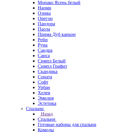
Монако Ясень белый
Наоми
Олива
Орегон
Пандора
Паола
Прима Дуб каньон
Рейн
Руна
Сандра
Санса
Симпл Белый
Симпл Графит
Скандика
Соната
Софт
Урбан
Хелен
Эмилия
Эстетика
Спальни
Назад
Спальни
Готовые наборы для спальни
Комоды