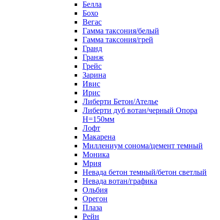
Белла
Бохо
Вегас
Гамма таксония/белый
Гамма таксония/грей
Гранд
Гранж
Грейс
Зарина
Ивис
Ирис
Либерти Бетон/Ателье
Либерти дуб вотан/черный Опора
Н=150мм
Лофт
Макарена
Миллениум сонома/цемент темный
Моника
Мрия
Невада бетон темный/бетон светлый
Невада вотан/графика
Ольбия
Орегон
Плаза
Рейн