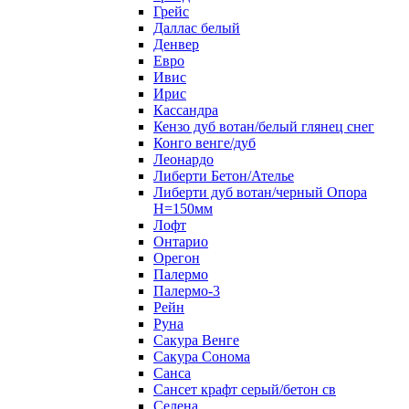
Грейс
Даллас белый
Денвер
Евро
Ивис
Ирис
Кассандра
Кензо дуб вотан/белый глянец снег
Конго венге/дуб
Леонардо
Либерти Бетон/Ателье
Либерти дуб вотан/черный Опора
Н=150мм
Лофт
Онтарио
Орегон
Палермо
Палермо-3
Рейн
Руна
Сакура Венге
Сакура Сонома
Санса
Сансет крафт серый/бетон св
Селена