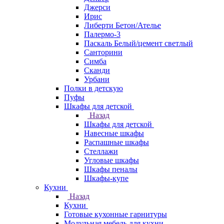
Джерси
Ирис
Либерти Бетон/Ателье
Палермо-3
Паскаль Белый/цемент светлый
Санторини
Симба
Сканди
Урбани
Полки в детскую
Пуфы
Шкафы для детской
Назад
Шкафы для детской
Навесные шкафы
Распашные шкафы
Стеллажи
Угловые шкафы
Шкафы пеналы
Шкафы-купе
Кухни
Назад
Кухни
Готовые кухонные гарнитуры
Модульная мебель для кухни