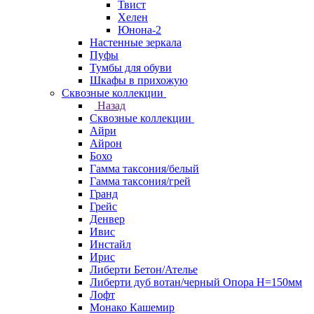
Твист
Хелен
Юнона-2
Настенные зеркала
Пуфы
Тумбы для обуви
Шкафы в прихожую
Сквозные коллекции
Назад
Сквозные коллекции
Айри
Айрон
Бохо
Гамма таксония/белый
Гамма таксония/грей
Гранд
Грейс
Денвер
Ивис
Инстайл
Ирис
Либерти Бетон/Ателье
Либерти дуб вотан/черный Опора Н=150мм
Лофт
Монако Кашемир