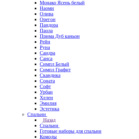
Монако Ясень белый
Наоми
Олива
Орегон
Пандора
Паола
Прима Дуб каньон
Рейн
Руна
Сандра
Санса
Симпл Белый
Симпл Графит
Скандика
Соната
Софт
Урбан
Хелен
Эмилия
Эстетика
Спальни
Назад
Спальни
Готовые наборы для спальни
Комоды