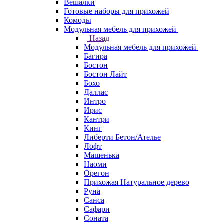
Вешалки
Готовые наборы для прихожей
Комоды
Модульная мебель для прихожей
Назад
Модульная мебель для прихожей
Багира
Бостон
Бостон Лайт
Бохо
Даллас
Интро
Ирис
Кантри
Кинг
Либерти Бетон/Ателье
Лофт
Машенька
Наоми
Орегон
Прихожая Натуральное дерево
Руна
Санса
Сафари
Соната