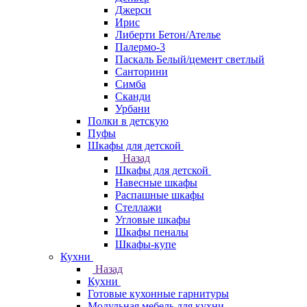
Джерси
Ирис
Либерти Бетон/Ателье
Палермо-3
Паскаль Белый/цемент светлый
Санторини
Симба
Сканди
Урбани
Полки в детскую
Пуфы
Шкафы для детской
Назад
Шкафы для детской
Навесные шкафы
Распашные шкафы
Стеллажи
Угловые шкафы
Шкафы пеналы
Шкафы-купе
Кухни
Назад
Кухни
Готовые кухонные гарнитуры
Модульная мебель для кухни