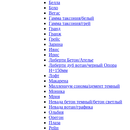
Белла
Бохо
Вегас
Гамма таксония/белый
Гамма таксония/грей
Гранд
Гранж
Грейс
Зарина
Ивис
Ирис
Либерти Бетон/Ателье
Либерти дуб вотан/черный Опора
Н=150мм
Лофт
Макарена
Миллениум сонома/цемент темный
Моника
Мрия
Невада бетон темный/бетон светлый
Невада вотан/графика
Ольбия
Орегон
Плаза
Рейн