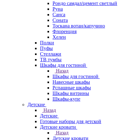
Рондо самдал/цемент светлый
Руна
Санса
Соната
Тоскана вотан/капучино
Флоренция
Хелен
Полки
Пуфы
Стеллажи
ТВ тумбы
Шкафы для гостиной
Назад
Шкафы для гостиной
Навесные шкафы
Рспашные шкафы
Шкафы витрины
Шкафы-купе
Детские
Назад
Детские
Готовые наборы для детской
Детские кровати
Назад
Детские кровати