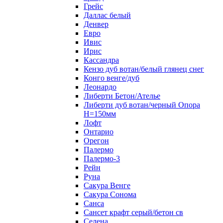
Грейс
Даллас белый
Денвер
Евро
Ивис
Ирис
Кассандра
Кензо дуб вотан/белый глянец снег
Конго венге/дуб
Леонардо
Либерти Бетон/Ателье
Либерти дуб вотан/черный Опора
Н=150мм
Лофт
Онтарио
Орегон
Палермо
Палермо-3
Рейн
Руна
Сакура Венге
Сакура Сонома
Санса
Сансет крафт серый/бетон св
Селена