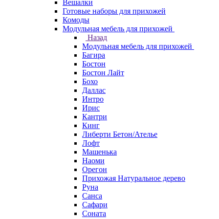
Вешалки
Готовые наборы для прихожей
Комоды
Модульная мебель для прихожей
Назад
Модульная мебель для прихожей
Багира
Бостон
Бостон Лайт
Бохо
Даллас
Интро
Ирис
Кантри
Кинг
Либерти Бетон/Ателье
Лофт
Машенька
Наоми
Орегон
Прихожая Натуральное дерево
Руна
Санса
Сафари
Соната