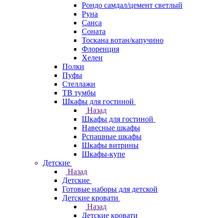
Рондо самдал/цемент светлый
Руна
Санса
Соната
Тоскана вотан/капучино
Флоренция
Хелен
Полки
Пуфы
Стеллажи
ТВ тумбы
Шкафы для гостиной
Назад
Шкафы для гостиной
Навесные шкафы
Рспашные шкафы
Шкафы витрины
Шкафы-купе
Детские
Назад
Детские
Готовые наборы для детской
Детские кровати
Назад
Детские кровати