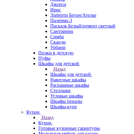
Джерси
Ирис
Либерти Бетон/Ателье
Палермо-3
Паскаль Белый/цемент светлый
Санторини
Симба
Сканди
Урбани
Полки в детскую
Пуфы
Шкафы для детской
Назад
Шкафы для детской
Навесные шкафы
Распашные шкафы
Стеллажи
Угловые шкафы
Шкафы пеналы
Шкафы-купе
Кухни
Назад
Кухни
Готовые кухонные гарнитуры
Модульная мебель для кухни