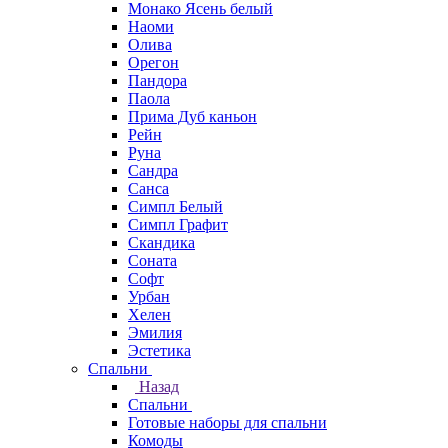
Монако Ясень белый
Наоми
Олива
Орегон
Пандора
Паола
Прима Дуб каньон
Рейн
Руна
Сандра
Санса
Симпл Белый
Симпл Графит
Скандика
Соната
Софт
Урбан
Хелен
Эмилия
Эстетика
Спальни
Назад
Спальни
Готовые наборы для спальни
Комоды