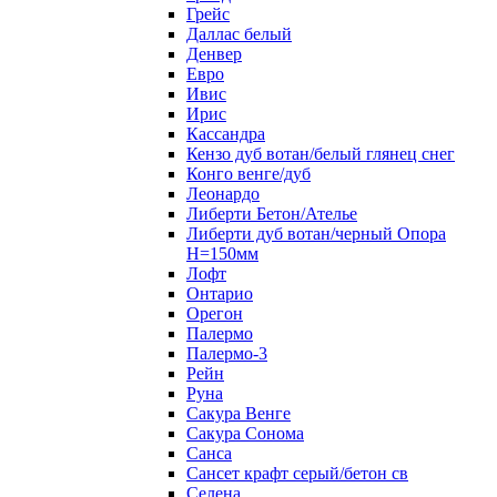
Грейс
Даллас белый
Денвер
Евро
Ивис
Ирис
Кассандра
Кензо дуб вотан/белый глянец снег
Конго венге/дуб
Леонардо
Либерти Бетон/Ателье
Либерти дуб вотан/черный Опора
Н=150мм
Лофт
Онтарио
Орегон
Палермо
Палермо-3
Рейн
Руна
Сакура Венге
Сакура Сонома
Санса
Сансет крафт серый/бетон св
Селена