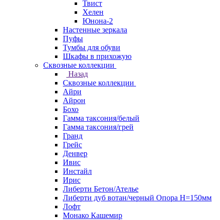
Твист
Хелен
Юнона-2
Настенные зеркала
Пуфы
Тумбы для обуви
Шкафы в прихожую
Сквозные коллекции
Назад
Сквозные коллекции
Айри
Айрон
Бохо
Гамма таксония/белый
Гамма таксония/грей
Гранд
Грейс
Денвер
Ивис
Инстайл
Ирис
Либерти Бетон/Ателье
Либерти дуб вотан/черный Опора Н=150мм
Лофт
Монако Кашемир