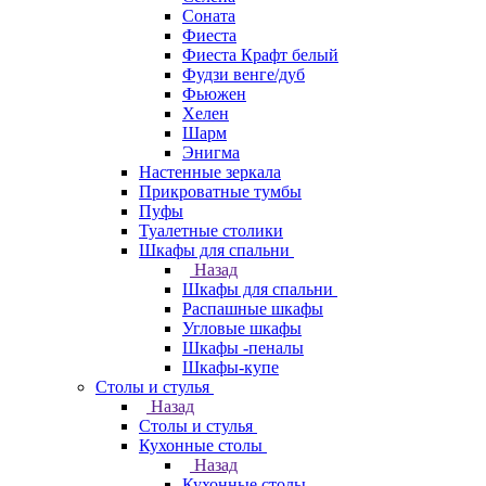
Соната
Фиеста
Фиеста Крафт белый
Фудзи венге/дуб
Фьюжен
Хелен
Шарм
Энигма
Настенные зеркала
Прикроватные тумбы
Пуфы
Туалетные столики
Шкафы для спальни
Назад
Шкафы для спальни
Распашные шкафы
Угловые шкафы
Шкафы -пеналы
Шкафы-купе
Столы и стулья
Назад
Столы и стулья
Кухонные столы
Назад
Кухонные столы