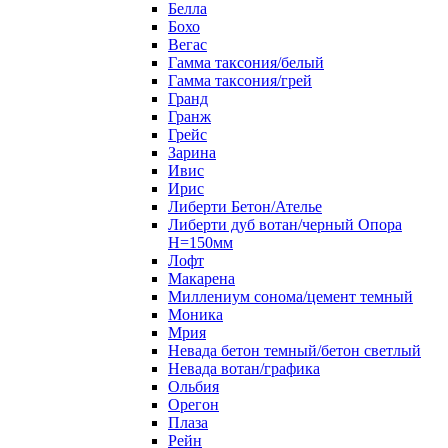
Белла
Бохо
Вегас
Гамма таксония/белый
Гамма таксония/грей
Гранд
Гранж
Грейс
Зарина
Ивис
Ирис
Либерти Бетон/Ателье
Либерти дуб вотан/черный Опора
Н=150мм
Лофт
Макарена
Миллениум сонома/цемент темный
Моника
Мрия
Невада бетон темный/бетон светлый
Невада вотан/графика
Ольбия
Орегон
Плаза
Рейн